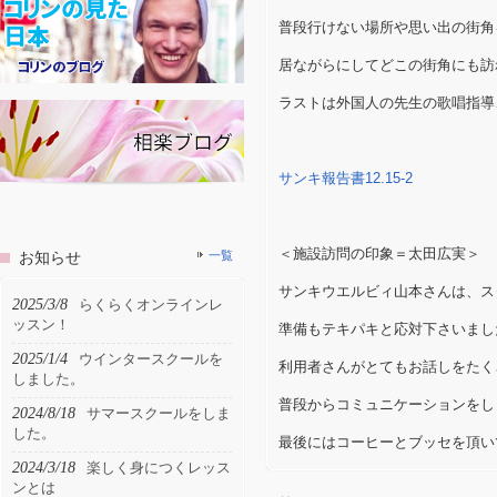
普段行けない場所や思い出の街角
居ながらにしてどこの街角にも訪
ラストは外国人の先生の歌唱指導
サンキ報告書12.15-2
＜施設訪問の印象＝太田広実＞
お知らせ
一覧
サンキウエルビィ山本さんは、ス
2025/3/8
らくらくオンラインレ
ッスン！
準備もテキパキと応対下さいまし
2025/1/4
ウインタースクールを
利用者さんがとてもお話しをたく
しました。
普段からコミュニケーションをし
2024/8/18
サマースクールをしま
した。
最後にはコーヒーとブッセを頂い
2024/3/18
楽しく身につくレッス
ンとは