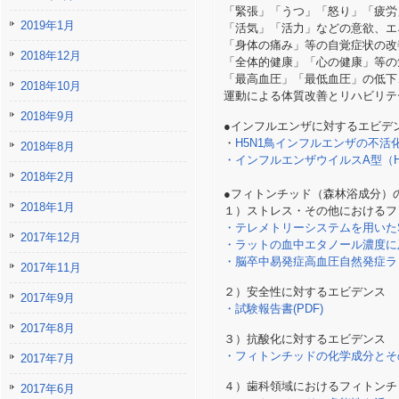
「緊張」「うつ」「怒り」「疲労
2019年1月
「活気」「活力」などの意欲、エ
「身体の痛み」等の自覚症状の改
2018年12月
「全体的健康」「心の健康」等の
「最高血圧」「最低血圧」の低下
2018年10月
運動による体質改善とリハビリテ
2018年9月
●インフルエンザに対するエビデ
・
H5N1鳥インフルエンザの不活化(
2018年8月
・インフルエンザウイルスA型（HIN
2018年2月
●フィトンチッド（森林浴成分）
2018年1月
１）ストレス・その他におけるフ
・テレメトリーシステムを用いたS
2017年12月
・ラットの血中エタノール濃度に及
・脳卒中易発症高血圧自然発症ラッ
2017年11月
２）安全性に対するエビデンス
2017年9月
・試験報告書(PDF)
2017年8月
３）抗酸化に対するエビデンス
・フィトンチッドの化学成分とその
2017年7月
４）歯科領域におけるフィトンチ
2017年6月