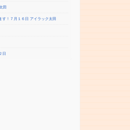
ク太田
を行います！７月１６日 アイラック太田
２日