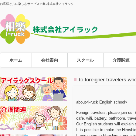
お客様と共に楽しむサービス企業 株式会社アイラック
ホーム
会社案内
スクール
介護関連
to foreigner travelers who
about<i-ruck English school>
Foreign travelers, please join us.
cafe, wifi, battery, bathroom, tra
Our English students will explain 
It is possible to make the Hiroshi
If you come to Hiroshima, you sho