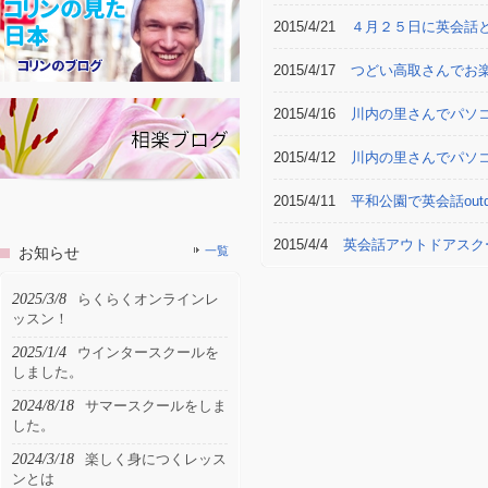
2015/4/21
４月２５日に英会話
2015/4/17
つどい高取さんでお
2015/4/16
川内の里さんでパソ
2015/4/12
川内の里さんでパソ
2015/4/11
平和公園で英会話outd
2015/4/4
英会話アウトドアスク
お知らせ
一覧
2025/3/8
らくらくオンラインレ
ッスン！
2025/1/4
ウインタースクールを
しました。
2024/8/18
サマースクールをしま
した。
2024/3/18
楽しく身につくレッス
ンとは