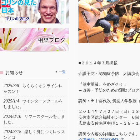
■２０１４年７月掲載
お知らせ
一覧
介護予防・認知症予防 大講演会
『健幸華齢』をめざそう！
2025/3/8
らくらくオンラインレ
～改善・予防のための運動プログ
ッスン！
2025/1/4
講師：田中喜代次 筑波大学教授
ウインタースクールを
しました。
２０１４年７月２７日（日）１３
2024/8/18
サマースクールをしま
安佐南区総合福祉センター ６階
した。
広島市安佐南区中須１－３８－１
2024/3/18
楽しく身につくレッス
講師や内容の詳細はこちらです。
ンとは
介護予防・認知症予防 表