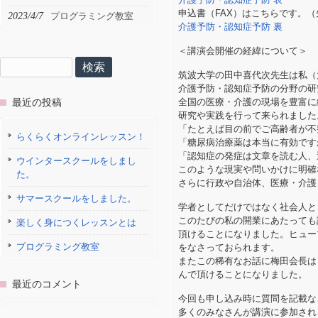
申込書（FAX）はこちらです。
2023/4/7
プログラミング教室
介護予防・認知症予防 裏
＜講演会開催の経緯について＞
検
筑波大学の田中喜代次先生は私（
索:
介護予防・認知症予防の分野の研
最近の投稿
全国の医療・介護の現場を豊富に
研究や実践を行って来られました
「たとえば目の前でご高齢者が不
らくらくオンラインレッスン！
「糖尿病治療薬は本当に有効です
「認知症の発症は文章を読む人、
ウインタースクールをしまし
このような現実や問いかけに明確
た。
さらに行政や自治体、医療・介護
サマースクールをしました。
学者としてだけではなく社会人と
このたびの私の開業にあたっても
楽しく身につくレッスンとは
頂けることになりました。ヒュー
プログラミング教室
をなさっておられます。
またこの稀有なお話に梅田会長は
んで頂けることになりました。
最近のコメント
今回も申し込み時に質問を記載な
多くのみなさんが講演に参加され