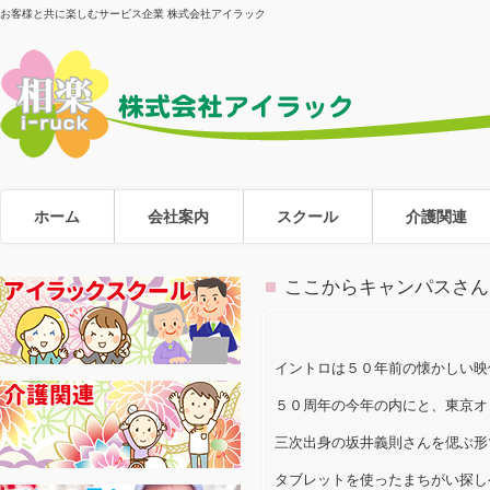
お客様と共に楽しむサービス企業 株式会社アイラック
ホーム
会社案内
スクール
介護関連
ここからキャンパスさん
イントロは５０年前の懐かしい映
５０周年の今年の内にと、東京オ
三次出身の坂井義則さんを偲ぶ形
タブレットを使ったまちがい探し