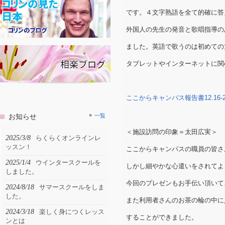
です。４文字熟語を全て的確に答
外国人の先生の発音と歌唱指導の
ました。英語で歌うのは初めての
タブレットやインターネットに関
ここからキャンパス報告書12.16-
お知らせ
一覧
＜施設訪問の印象＝太田広実＞
2025/3/8
らくらくオンラインレ
ッスン！
ここからキャンパスの職員の皆さ
2025/1/4
ウインタースクールを
しかし細やかな心遣いをされてよ
しました。
今回のプレゼンもお手伝い頂いて
2024/8/18
サマースクールをしま
した。
また利用者さんのお茶の輪の中に
2024/3/18
楽しく身につくレッス
することができました。
ンとは