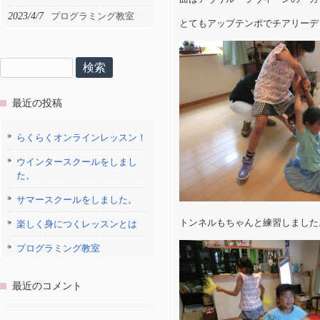
2023/4/7
プログラミング教室
とてもアップテンポでチアリーデ
検
索:
最近の投稿
らくらくオンラインレッスン！
ウインタースクールをしまし
た。
サマースクールをしました。
トンネルもちゃんと練習しました
楽しく身につくレッスンとは
プログラミング教室
最近のコメント