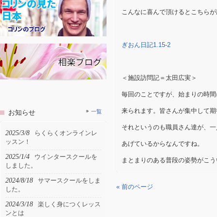
こんなに喜んで頂けるとこちらが
ぎおん日記1.15-2
＜施設訪問記＝太田広実＞
毎回のことですが、始まりの時間
来られます。皆さんが集中して期
お知らせ
一覧
それというのも職員さん達が、一
2025/3/8
らくらくオンラインレ
ッスン！
あげているからなんですね。
2025/1/4
ウインタースクールを
まとまりのある普段の姿勢がこう
しました。
2024/8/18
サマースクールをしま
« 前のページ
した。
2024/3/18
楽しく身につくレッス
ンとは