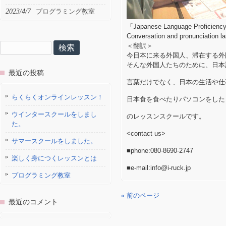
2023/4/7
プログラミング教室
「Japanese Language Proficienc
Conversation and pronunciation l
検
＜翻訳＞
索:
今日本に来る外国人、滞在する外
そんな外国人たちのために、日本
最近の投稿
言葉だけでなく、日本の生活や仕
らくらくオンラインレッスン！
日本食を食べたりパソコンをした
ウインタースクールをしまし
のレッスンスクールです。
た。
<contact us>
サマースクールをしました。
■phone:080-8690-2747
楽しく身につくレッスンとは
■e-mail:info@i-ruck.jp
プログラミング教室
« 前のページ
最近のコメント