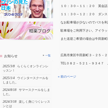
１０：３０～１１：２０ 英会話
１１：３０～１２：２０ ダンス
なお駐車場が少ないのでバスを利
駐車場をご利用下さい。アイラッ
また送迎ご希望の場合は牛田新町
広島市東区牛田新町３－２５－２
お知らせ
一覧
TEL０８２－５２１－９３４７ メールi
2025/3/8
らくらくオンラインレ
ッスン！
« 前のページ
2025/1/4
ウインタースクールを
しました。
2024/8/18
サマースクールをしま
した。
2024/3/18
楽しく身につくレッス
ンとは