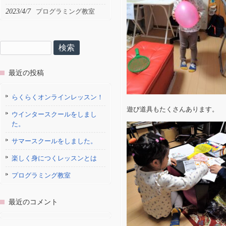
2023/4/7
プログラミング教室
検
索:
最近の投稿
らくらくオンラインレッスン！
遊び道具もたくさんあります。
ウインタースクールをしまし
た。
サマースクールをしました。
楽しく身につくレッスンとは
プログラミング教室
最近のコメント