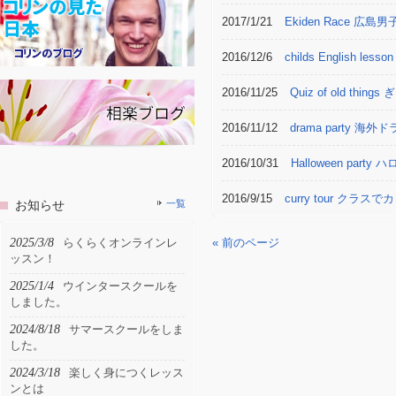
2017/1/21
Ekiden Race 広島男
2016/12/6
childs Engli
2016/11/25
Quiz of old
2016/11/12
drama party
2016/10/31
Halloween pa
2016/9/15
curry tour 
お知らせ
一覧
2025/3/8
らくらくオンラインレ
« 前のページ
ッスン！
2025/1/4
ウインタースクールを
しました。
2024/8/18
サマースクールをしま
した。
2024/3/18
楽しく身につくレッス
ンとは