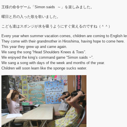
王様の命令ゲーム「Simon saids ～」を楽しみました。
曜日と月の入った歌を歌いました。
こども達はスポンジが水を吸うようにすぐ覚えるのですね（＾＾）
Every year when summer vacation comes, children are coming to English le
They come with their grandmother in Hiroshima, having hope to come here.
This year they grew up and came again.
We sang the song “Head Shoulders Knees & Toes”.
We enjoyed the king’s command game “Simon saids ~”.
We sang a song with days of the week and months of the year.
Children will soon learn like the sponge sucks water.