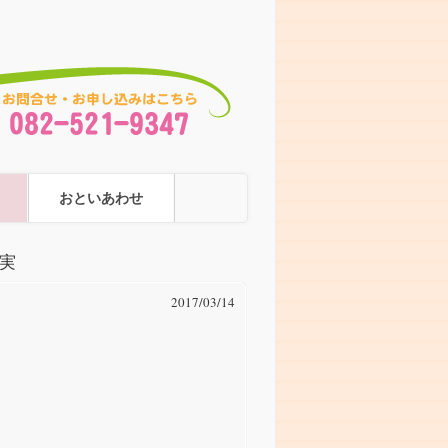
おといあわせ
広実
2017/03/14