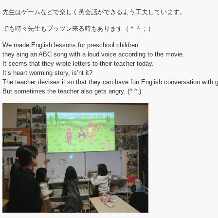
先生はゲームなどで楽しく英会話ができるよう工夫しています。
でも時々先生もプッツン来る時もあります（＾＾；）
We made English lessons for preschool children.
they sing an ABC song with a loud voice according to the movie.
It seems that they wrote letters to their teacher today.
It’s heart worming story, is’nt it?
The teacher devises it so that they can have fun English conversation with
But sometimes the teacher also gets angry. (^ ^;)