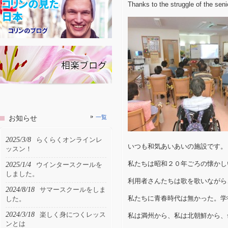
Thanks to the struggle of the sen
お知らせ
一覧
2025/3/8
らくらくオンラインレ
いつも和気あいあいの施設です。
ッスン！
私たちは昭和２０年ごろの懐かし
2025/1/4
ウインタースクールを
しました。
利用者さんたちは歌を歌いながら
2024/8/18
サマースクールをしま
私たちに青春時代は無かった。学
した。
2024/3/18
楽しく身につくレッス
私は満州から、私は北朝鮮から、
ンとは