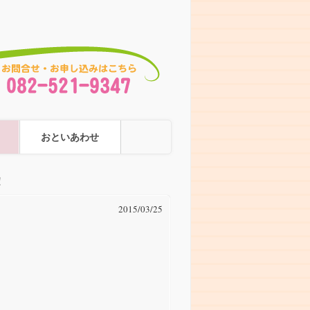
おといあわせ
！
2015/03/25