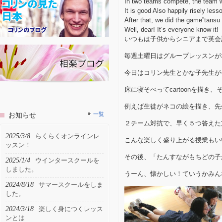
In two teams compete, the team wil
It is good Also happily risely less
After that, we did the game”tans
Well, dear! It’s everyone know it!
いつもは子供からシニアまで英会
毎週土曜日はグループレッスンが
今日はコリン先生とかな子先生が
床に寝そべってcartoonを描
例えば生徒がネコの絵を描き、先
お知らせ
一覧
２チーム対抗で、早く５つ答えた
2025/3/8
らくらくオンラインレ
こんな楽しく盛り上がる授業もい
ッスン！
その後、「たんすながもちどの子
2025/1/4
ウインタースクールを
しました。
うーん、懐かしい！ていうかみん
2024/8/18
サマースクールをしま
した。
2024/3/18
楽しく身につくレッス
ンとは