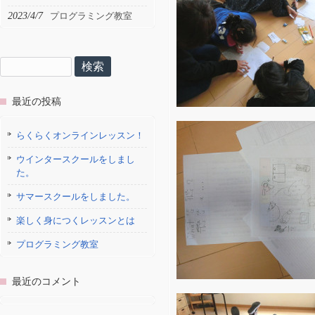
2023/4/7
プログラミング教室
検
索:
最近の投稿
らくらくオンラインレッスン！
ウインタースクールをしまし
た。
サマースクールをしました。
楽しく身につくレッスンとは
プログラミング教室
最近のコメント