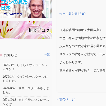
つどい報告書12.09
＜施設訪問の印象＝太田広実＞
つどいさんは団地の中の民家を活
少人数なので我が家に居る雰囲気
スタッフの皆さんが親切で、一人
お知らせ
一覧
よくわかります。
2025/3/8
らくらくオンラインレ
ッスン！
利用者さんが仲が良く、また利発
2025/1/4
ウインタースクールを
しました。
2024/8/18
サマースクールをしま
した。
« 前のページ
2024/3/18
楽しく身につくレッス
ンとは