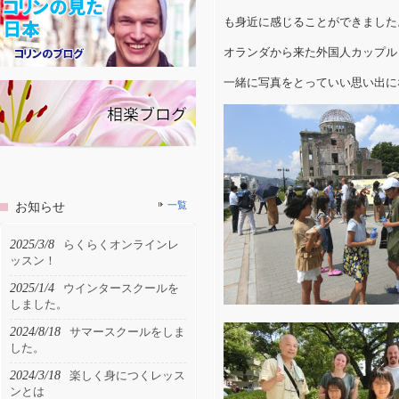
も身近に感じることができました
オランダから来た外国人カップル
一緒に写真をとっていい思い出に
お知らせ
一覧
2025/3/8
らくらくオンラインレ
ッスン！
2025/1/4
ウインタースクールを
しました。
2024/8/18
サマースクールをしま
した。
2024/3/18
楽しく身につくレッス
ンとは