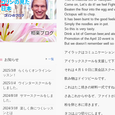
Come on
,
Let’s do it!
we feel Figh
Beaten the flour into the egg and 
Octopus will to chop.
It has been burnt to the good feeli
Simply the noodles are in pot.
So this is very tasty.
Drink a lot of German beer,and at
Promotion of the April 10 event is 
But we doesn’t remember well so d
アイラックはコミュニケーション
お知らせ
一覧
アイラックスクールを支援して下
それは４月１０日に英会話スクー
2025/3/8
らくらくオンラインレ
ッスン！
飲み物はドイツビールです。
2025/1/4
ウインタースクールを
これはたこ焼きの材料一式ですね
しました。
2024/8/18
サマースクールをしま
さあこれからやるぞ、ファイトが
した。
粉を卵と水に溶きます。
2024/3/18
楽しく身につくレッス
ンとは
タコはぶつ切りにします。